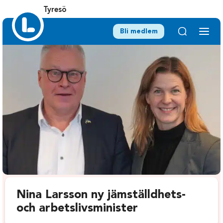
Tyresö
Bli medlem
Nina Larsson ny jämställdhets-
och arbetslivsminister