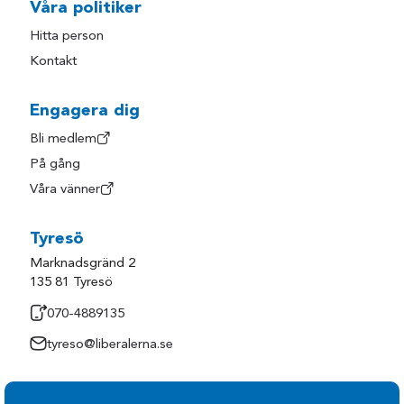
Våra politiker
Hitta person
Kontakt
Engagera dig
Bli medlem
På gång
Våra vänner
Tyresö
Marknadsgränd 2
135 81 Tyresö
070-4889135
tyreso@liberalerna.se