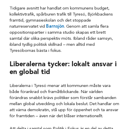
Tidigare avsnitt har handlat om kommunens budget,
kollektivtrafik, spårburen trafik till Tyresö, Björkbackens
framtid, gymnasieskolan och det stoppade
naturreservatet vid
Barnsjön
. Genom att samla flera
oppositionspartier i samma studio skapas ett brett
samtal där olika perspektiv möts. Ibland råder samsyn,
ibland tydlig politisk skillnad – men alltid med
Tyresöbornas bästa i fokus.
Liberalerna tycker: lokalt ansvar i
en global tid
Liberalerna i Tyresö menar att kommunen måste vara
både förankrad och framåtblickande. När världen
förändras snabbt krävs politiker som förstår sambanden
mellan global utveckling och lokala beslut. Det handlar om
att värna demokratin, stå upp för öppenhet och ta ansvar
för framtiden – även när det blåser internationellt.
Att delta i samtal som Politik i Fokus är en del av detta