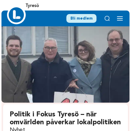
Tyresö
Bli medlem
Politik i Fokus Tyresö – när
omvärlden påverkar lokalpolitiken
Nyhet