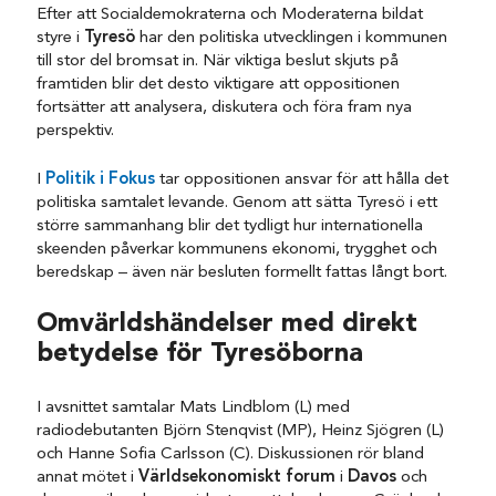
Efter att Socialdemokraterna och Moderaterna bildat
styre i
Tyresö
har den politiska utvecklingen i kommunen
till stor del bromsat in. När viktiga beslut skjuts på
framtiden blir det desto viktigare att oppositionen
fortsätter att analysera, diskutera och föra fram nya
perspektiv.
I
Politik i Fokus
tar oppositionen ansvar för att hålla det
politiska samtalet levande. Genom att sätta Tyresö i ett
större sammanhang blir det tydligt hur internationella
skeenden påverkar kommunens ekonomi, trygghet och
beredskap – även när besluten formellt fattas långt bort.
Omvärldshändelser med direkt
betydelse för Tyresöborna
I avsnittet samtalar Mats Lindblom (L) med
radiodebutanten Björn Stenqvist (MP), Heinz Sjögren (L)
och Hanne Sofia Carlsson (C). Diskussionen rör bland
annat mötet i
Världsekonomiskt forum
i
Davos
och