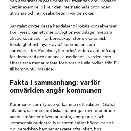
den amerikanska presidentens uttalanden om Grönland.
Det är exempel på hur den internationella ordningen
utmanas och hur osäkerheten i världen ökar.
Samtalet knyter dessa händelser till lokala konsekvenser.
För Tyresö kan ett mer oroligt omvärldsläge innebära
ökade kostnader för beredskap, större ekonomisk
försiktighet och nya krav på kommunen som
samhällsaktör. Panelen lyfter också vikten av att stå upp
för demokrati och nationell suveränitet – värden som
Liberalerna menar måste försvaras på alla nivåer, från EU
till kommunfullmäktige.
Fakta i sammanhang: varför
omvärlden angår kommunen
Kommuner som Tyresö verkar inte i ett vakuum. Global
inflation, säkerhetspolitiska spänningar och förändrade
handelsmönster påverkar räntor, energipriser och
kommunala budgetar. När staten ställer högre krav på
civil beredskap hamnar ansvaret ofta lokalt, hos