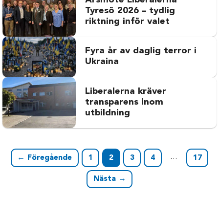
Årsmöte Liberalerna
Tyresö 2026 – tydlig
riktning inför valet
Fyra år av daglig terror i
Ukraina
Liberalerna kräver
transparens inom
utbildning
…
← Föregående
1
2
3
4
17
Nästa →