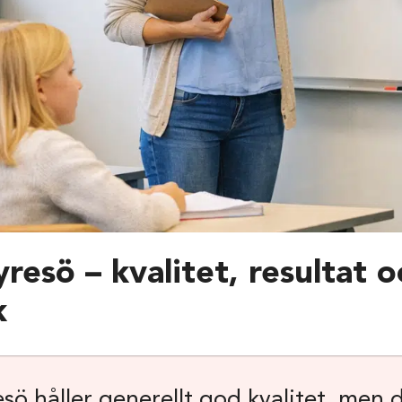
yresö – kvalitet, resultat o
k
esö håller generellt god kvalitet, men d