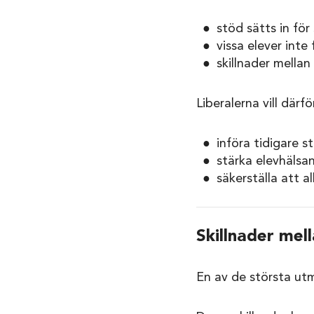
stöd sätts in för
vissa elever inte 
skillnader mellan
Liberalerna vill därfö
införa tidigare s
stärka elevhälsa
säkerställa att a
Skillnader mell
En av de största utma