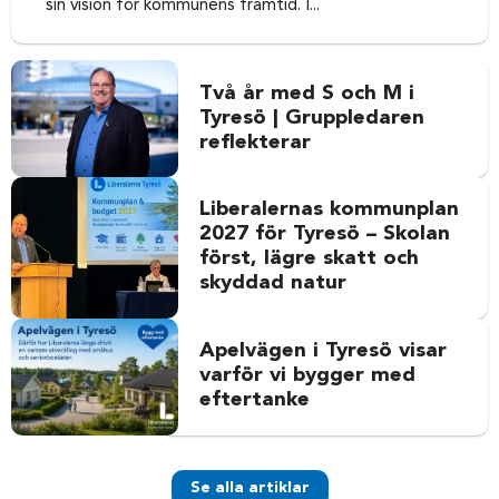
sin vision för kommunens framtid. I...
Mats Lindblom är i dag gruppledare för Liberalerna i Tyresö
och sitter i kommunfullmäktige. Efter att Socialdemokraterna
våren 2024 valde att bilda styre tillsammans med
Moderaterna har Mats en central roll som
Två år med S och M i
oppositionsledare.
Tyresö | Gruppledaren
reflekterar
Tidigare har han under flera mandatperioder varit vice
ordförande i kommunstyrelsen och partiet har varit del av
Liberalernas kommunplan
styrande majoriteter i Tyresö under sammanlagt mer än 20
2027 för Tyresö – Skolan
år. Den långa erfarenheten ger honom djup kunskap om
kommunens ekonomi, styrning och långsiktiga utveckling.
först, lägre skatt och
skyddad natur
I opposition kombinerar Mats ett tydligt alternativ till S/M-
styret med saklighet, fakta och ansvarstagande. För honom
Apelvägen i Tyresö visar
är det liberala uppdraget att granska makten och samtidigt
varför vi bygger med
värna kommunens långsiktiga stabilitet.
eftertanke
Liberala drivkrafter
Se alla artiklar