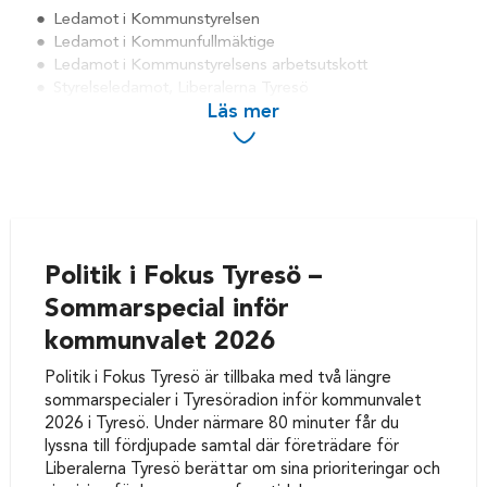
Ledamot i Kommunstyrelsen
Ledamot i Kommunfullmäktige
Ledamot i Kommunstyrelsens arbetsutskott
Styrelseledamot, Liberalerna Tyresö
Läs mer
Mats Lindblom – gruppledare för
Liberalerna i Tyresö
Mats Lindblom är gruppledare för Liberalerna i Tyresö och
ledamot i kommunfullmäktige. Han är en av kommunens
mest erfarna liberala politiker och en tydlig
Politik i Fokus Tyresö –
oppositionsföreträdare efter maktskiftet våren 2024. Med
Sommarspecial inför
lång erfarenhet av kommunalt ledarskap driver Mats en
konsekvent liberal politik med fokus på skola,
kommunvalet 2026
ansvarstagande ekonomi, trygghet och varsam utveckling av
Tyresö.
Politik i Fokus Tyresö är tillbaka med två längre
sommarspecialer i Tyresöradion inför kommunvalet
2026 i Tyresö. Under närmare 80 minuter får du
lyssna till fördjupade samtal där företrädare för
Uppdrag och politiskt ansvar
Liberalerna Tyresö berättar om sina prioriteringar och