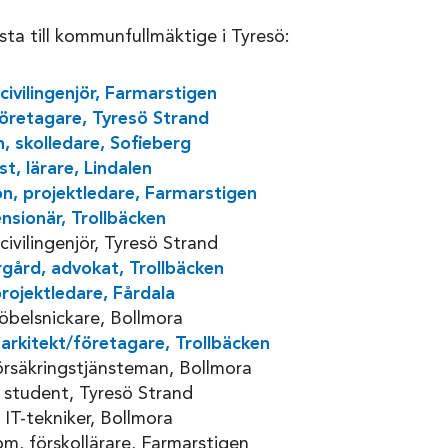
ista till kommunfullmäktige i Tyresö:
ivilingenjör, Farmarstigen
företagare, Tyresö Strand
 skolledare, Sofieberg
t, lärare, Lindalen
, projektledare, Farmarstigen
nsionär, Trollbäcken
civilingenjör, Tyresö Strand
gård, advokat, Trollbäcken
rojektledare, Fårdala
möbelsnickare, Bollmora
arkitekt/företagare, Trollbäcken
rsäkringstjänsteman, Bollmora
 student, Tyresö Strand
 IT-tekniker, Bollmora
om, förskollärare, Farmarstigen