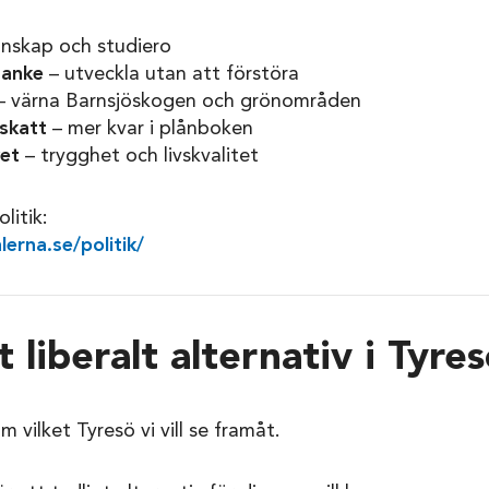
nskap och studiero
tanke
– utveckla utan att förstöra
 värna Barnsjöskogen och grönområden
skatt
– mer kvar i plånboken
vet
– trygghet och livskvalitet
litik:
lerna.se/politik/
t liberalt alternativ i Tyre
 vilket Tyresö vi vill se framåt.