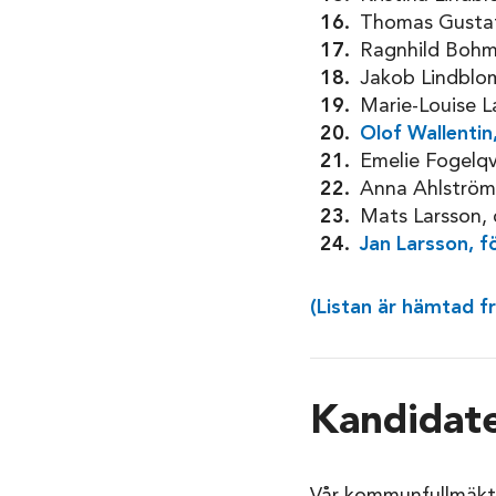
Thomas Gustaf
Ragnhild Bohm
Jakob Lindblom
Marie-Louise L
Olof Wallentin,
Emelie Fogelqvi
Anna Ahlström,
Mats Larsson, c
Jan Larsson, f
(Listan är hämtad fr
Kandidate