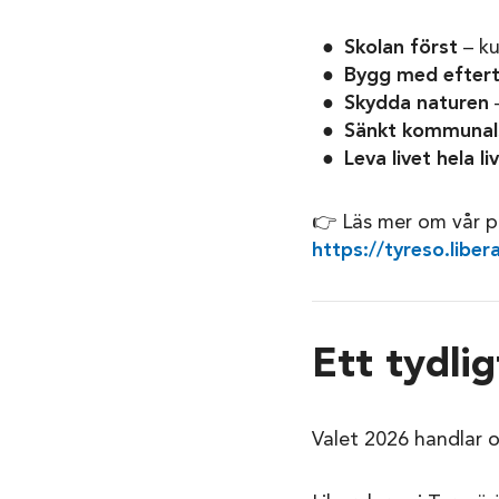
Skolan först
– ku
Bygg med efter
Skydda naturen
–
Sänkt kommunal
Leva livet hela li
👉 Läs mer om vår po
https://tyreso.libera
Ett tydlig
Valet 2026 handlar om