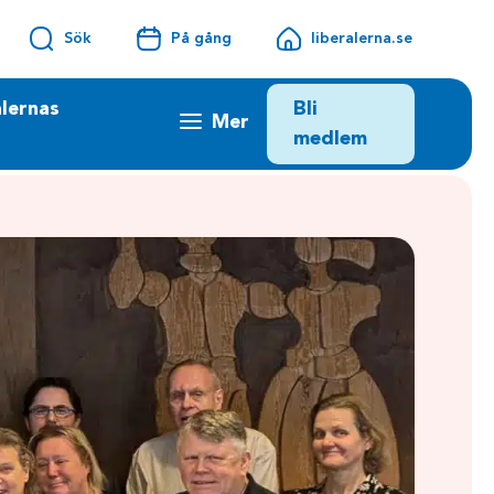
Sök
På gång
liberalerna.se
Bli
lernas
Mer
medlem