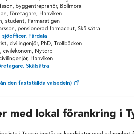
sson, byggentreprenör, Bollmora
an, företagare, Hanviken
, student, Farmarstigen
arsson, pensionerad farmaceut, Skälsätra
 sjöofficer, Fårdala
st, civilingenjör, PhD, Trollbäcken
 civilekonom, Nytorp
ivilingenjör, Hanviken
öretagare, Skälsätra
ån den fastställda valsedeln)
r med lokal förankring i T