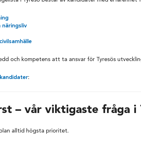
elista i Tyresö består av kandidater med erfarenhet f
ning
näringsliv
civilsamhälle
edd och kompetens att ta ansvar för Tyresös utvecklin
 kandidater
:
st – vår viktigaste fråga i
olan alltid högsta prioritet.