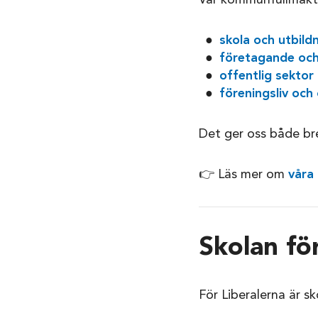
Vår kommunfullmäktig
skola och utbild
företagande och 
offentlig sektor
föreningsliv och 
Det ger oss både br
👉 Läs mer om
våra
Skolan för
För Liberalerna är sk