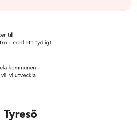
r till
ro – med ett tydligt
 hela kommunen –
ill vi utveckla
 Tyresö