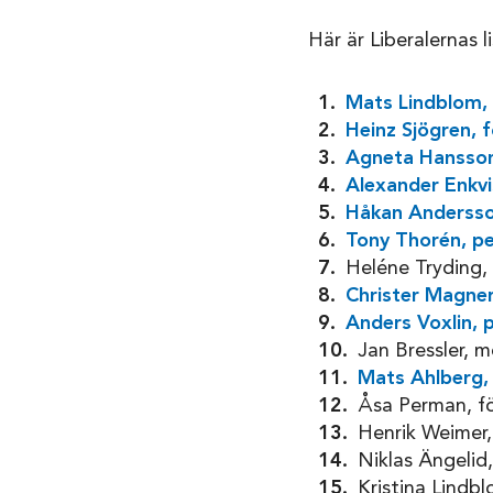
Här är Liberalernas l
Mats Lindblom, c
Heinz Sjögren, 
Agneta Hansson,
Alexander Enkvis
Håkan Andersson
Tony Thorén, pe
Heléne Tryding, 
Christer Magner
Anders Voxlin, p
Jan Bressler, 
Mats Ahlberg, 
Åsa Perman, fö
Henrik Weimer,
Niklas Ängelid,
Kristina Lindbl