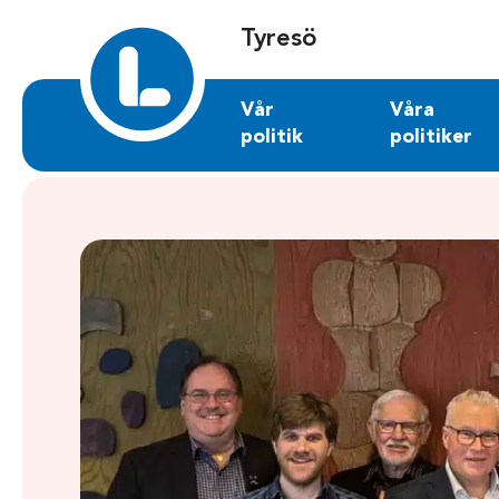
Sök på tyreso.liberalerna.se
Tyresö
Vår
Våra
politik
politiker