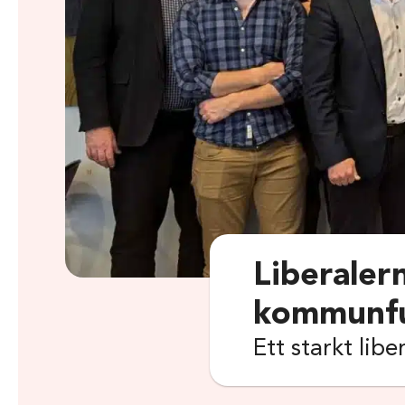
Liberalern
kommunfu
Ett starkt libe