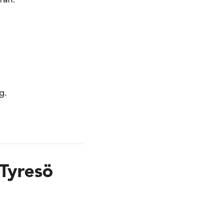
rån:
g.
 Tyresö